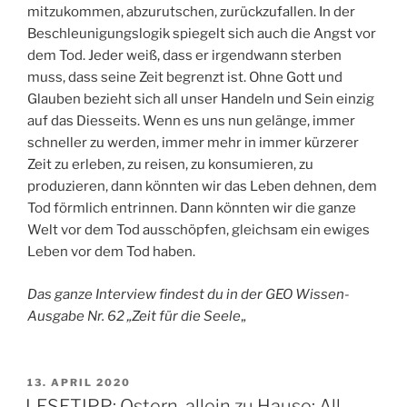
mitzukom­men, abzurutschen, zurückzufallen. In der
Beschleunigungslogik spiegelt sich auch die Angst vor
dem Tod. Jeder weiß, dass er irgendwann sterben
muss, dass seine Zeit begrenzt ist. Ohne Gott und
Glauben bezieht sich all unser Handeln und Sein einzig
auf das Diesseits. Wenn es uns nun gelänge, immer
schneller zu werden, immer mehr in immer kürzerer
Zeit zu erleben, zu reisen, zu konsumieren, zu
produzieren, dann könnten wir das Leben dehnen, dem
Tod förmlich entrinnen. Dann könnten wir die ganze
Welt vor dem Tod ausschöpfen, gleichsam ein ewiges
Leben vor dem Tod haben.
Das ganze Interview findest du in der GEO Wissen-
Ausgabe Nr. 62 „Zeit für die Seele
„
VERÖFFENTLICHT
13. APRIL 2020
AM
LESETIPP: Ostern, allein zu Hause: All-