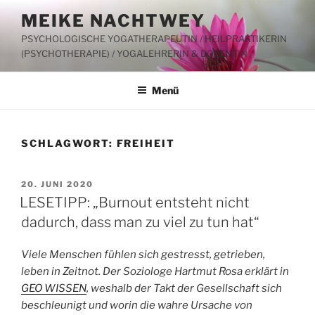
Zum
MEIKE NACHTWEY
Inhalt
PSYCHOLOGISCHE YOGATHERAPEUTIN / HEILPRAKTIKERIN
springen
(PSYCHOTHERAPIE) / YOGALEHRERIN & DOZENTIN
Menü
SCHLAGWORT:
FREIHEIT
VERÖFFENTLICHT
20. JUNI 2020
AM
LESETIPP: „Burnout entsteht nicht
dadurch, dass man zu viel zu tun hat“
Viele Menschen fühlen sich gestresst, getrieben,
leben in Zeitnot. Der Soziologe Hartmut Rosa erklärt in
GEO WISSEN
, weshalb der Takt der Gesellschaft sich
beschleunigt und worin die wahre Ursache von