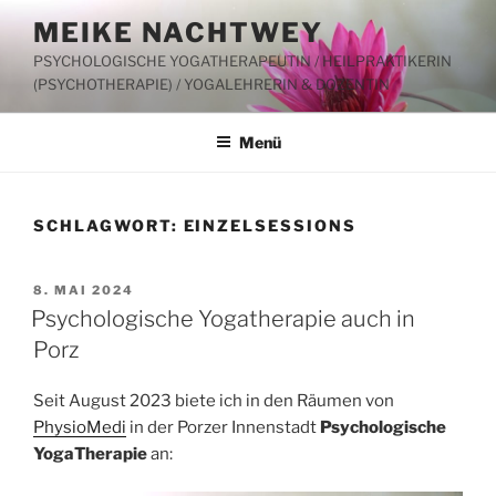
Zum
MEIKE NACHTWEY
Inhalt
PSYCHOLOGISCHE YOGATHERAPEUTIN / HEILPRAKTIKERIN
springen
(PSYCHOTHERAPIE) / YOGALEHRERIN & DOZENTIN
Menü
SCHLAGWORT:
EINZELSESSIONS
VERÖFFENTLICHT
8. MAI 2024
AM
Psychologische Yogatherapie auch in
Porz
Seit August 2023 biete ich in den Räumen von
PhysioMedi
in der Porzer Innenstadt
Psychologische
YogaTherapie
an: