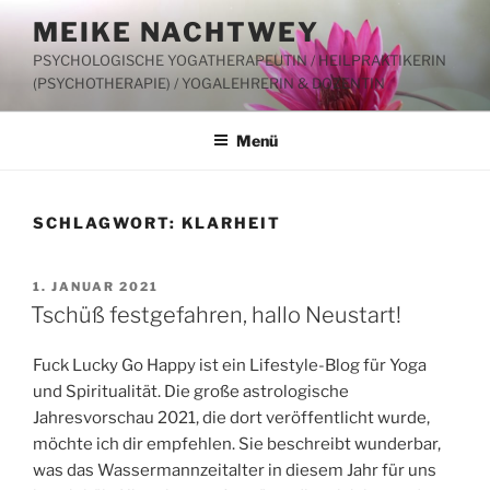
Zum
MEIKE NACHTWEY
Inhalt
PSYCHOLOGISCHE YOGATHERAPEUTIN / HEILPRAKTIKERIN
springen
(PSYCHOTHERAPIE) / YOGALEHRERIN & DOZENTIN
Menü
SCHLAGWORT:
KLARHEIT
VERÖFFENTLICHT
1. JANUAR 2021
AM
Tschüß festgefahren, hallo Neustart!
Fuck Lucky Go Happy ist ein Lifestyle-Blog für Yoga
und Spiritualität. Die große astrologische
Jahresvorschau 2021, die dort veröffentlicht wurde,
möchte ich dir empfehlen. Sie beschreibt wunderbar,
was das Wassermannzeitalter in diesem Jahr für uns