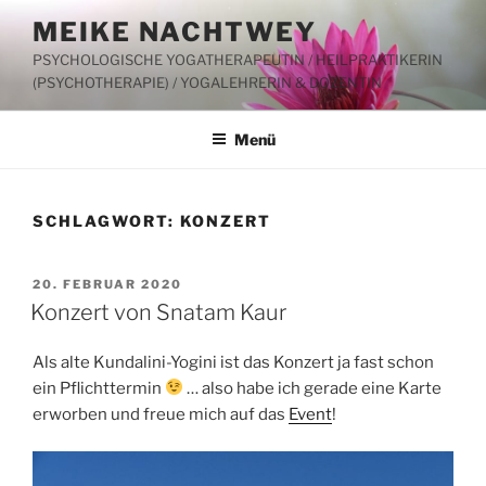
Zum
MEIKE NACHTWEY
Inhalt
PSYCHOLOGISCHE YOGATHERAPEUTIN / HEILPRAKTIKERIN
springen
(PSYCHOTHERAPIE) / YOGALEHRERIN & DOZENTIN
Menü
SCHLAGWORT:
KONZERT
VERÖFFENTLICHT
20. FEBRUAR 2020
AM
Konzert von Snatam Kaur
Als alte Kundalini-Yogini ist das Konzert ja fast schon
ein Pflichttermin
… also habe ich gerade eine Karte
erworben und freue mich auf das
Event
!