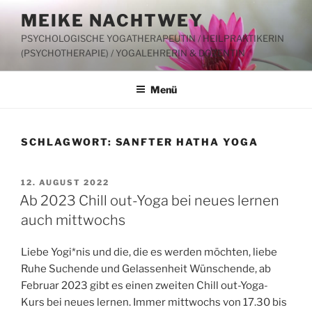
Zum
MEIKE NACHTWEY
Inhalt
PSYCHOLOGISCHE YOGATHERAPEUTIN / HEILPRAKTIKERIN
springen
(PSYCHOTHERAPIE) / YOGALEHRERIN & DOZENTIN
Menü
SCHLAGWORT:
SANFTER HATHA YOGA
VERÖFFENTLICHT
12. AUGUST 2022
AM
Ab 2023 Chill out-Yoga bei neues lernen
auch mittwochs
Liebe Yogi*nis und die, die es werden möchten, liebe
Ruhe Suchende und Gelassenheit Wünschende, ab
Februar 2023 gibt es einen zweiten Chill out-Yoga-
Kurs bei neues lernen. Immer mittwochs von 17.30 bis