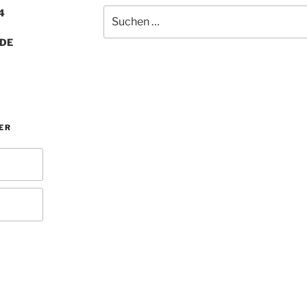
Suchen
4
nach:
.DE
ER