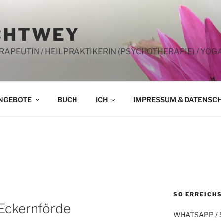
CHTWEY
PEUTIN / HEILPRAKTIKERIN (PSYCHOTHERAPIE) / YOG
NGEBOTE
BUCH
ICH
IMPRESSUM & DATENSC
SO ERREICHS
 Eckernförde
WHATSAPP /