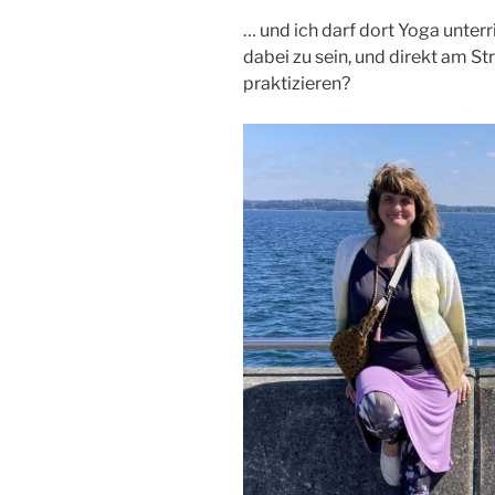
… und ich darf dort Yoga unterri
dabei zu sein, und direkt am St
praktizieren?