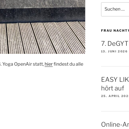
Suchen
nach:
FRAU NACHT
7. DeGYT
13. JUNI 2026
3. Yoga OpenAir statt,
hier
findest du alle
EASY LI
hört auf
25. APRIL 20
Online-A