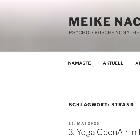
Zum
Inhalt
MEIKE NA
springen
PSYCHOLOGISCHE YOGATHERA
NAMASTÉ
AKTUELL
A
SCHLAGWORT:
STRAND
VERÖFFENTLICHT
15. MAI 2023
AM
3. Yoga OpenAir in