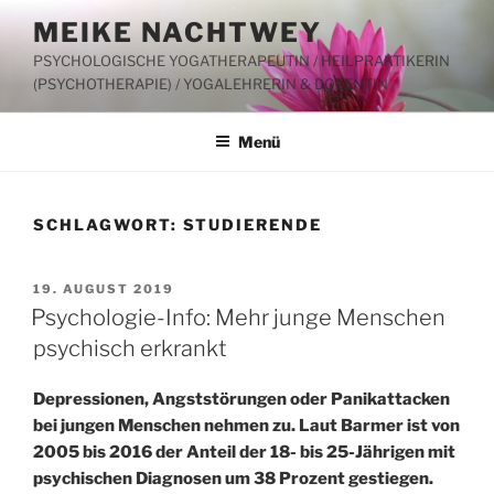
Zum
MEIKE NACHTWEY
Inhalt
PSYCHOLOGISCHE YOGATHERAPEUTIN / HEILPRAKTIKERIN
springen
(PSYCHOTHERAPIE) / YOGALEHRERIN & DOZENTIN
Menü
SCHLAGWORT:
STUDIERENDE
VERÖFFENTLICHT
19. AUGUST 2019
AM
Psychologie-Info: Mehr junge Menschen
psychisch erkrankt
Depressionen, Angststörungen oder Panikattacken
bei jungen Menschen nehmen zu. Laut Barmer ist von
2005 bis 2016 der Anteil der 18- bis 25-Jährigen mit
psychischen Diagnosen um 38 Prozent gestiegen.