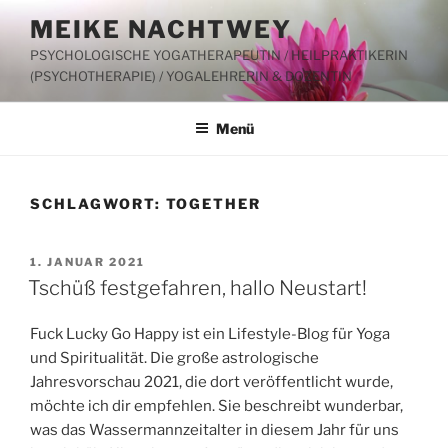
Zum
MEIKE NACHTWEY
Inhalt
PSYCHOLOGISCHE YOGATHERAPEUTIN / HEILPRAKTIKERIN
springen
(PSYCHOTHERAPIE) / YOGALEHRERIN & DOZENTIN
Menü
SCHLAGWORT:
TOGETHER
VERÖFFENTLICHT
1. JANUAR 2021
AM
Tschüß festgefahren, hallo Neustart!
Fuck Lucky Go Happy ist ein Lifestyle-Blog für Yoga
und Spiritualität. Die große astrologische
Jahresvorschau 2021, die dort veröffentlicht wurde,
möchte ich dir empfehlen. Sie beschreibt wunderbar,
was das Wassermannzeitalter in diesem Jahr für uns