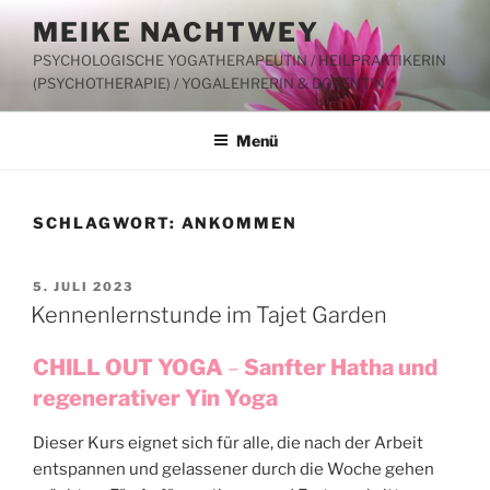
Zum
MEIKE NACHTWEY
Inhalt
PSYCHOLOGISCHE YOGATHERAPEUTIN / HEILPRAKTIKERIN
springen
(PSYCHOTHERAPIE) / YOGALEHRERIN & DOZENTIN
Menü
SCHLAGWORT:
ANKOMMEN
VERÖFFENTLICHT
5. JULI 2023
AM
Kennenlernstunde im Tajet Garden
CHILL OUT YOGA
–
Sanfter Hatha und
regenerativer Yin Yoga
Dieser Kurs eignet sich für alle, die nach der Arbeit
entspannen und gelassener durch die Woche gehen