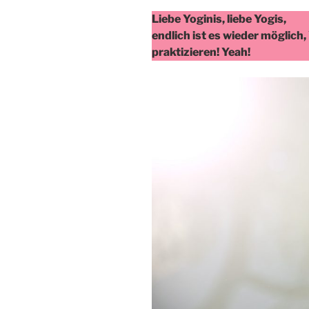
Liebe Yoginis, liebe Yogis,
endlich ist es wieder möglic
praktizieren! Yeah!