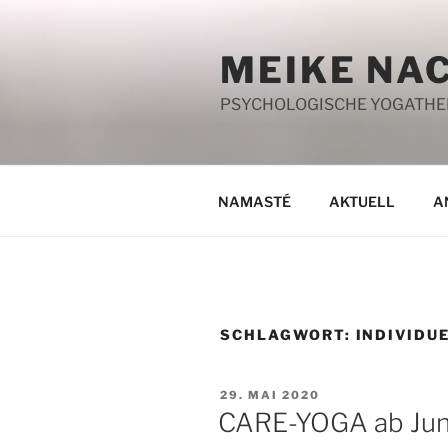
Zum
Inhalt
MEIKE NA
springen
PSYCHOLOGISCHE YOGATHERA
NAMASTÉ
AKTUELL
A
SCHLAGWORT:
INDIVIDU
VERÖFFENTLICHT
29. MAI 2020
AM
CARE-YOGA ab Jun