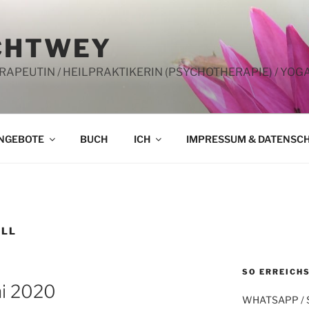
CHTWEY
PEUTIN / HEILPRAKTIKERIN (PSYCHOTHERAPIE) / YOG
NGEBOTE
BUCH
ICH
IMPRESSUM & DATENSC
ELL
SO ERREICHS
i 2020
WHATSAPP /