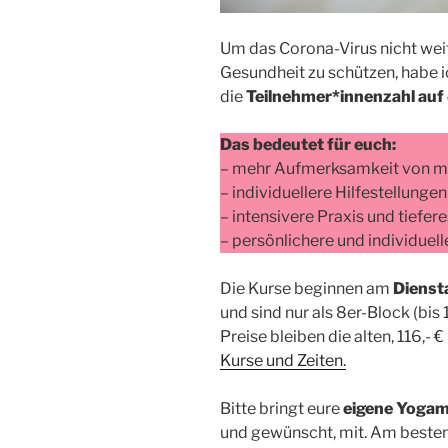
Um das Corona-Virus nicht wei
Gesundheit zu schützen, habe i
die
Teilnehmer*innenzahl auf 
Das bedeutet für euch:
– mehr Aufmerksamkeit von mir
– individuellere Hilfestellung
– intensivere Praxis und tiefer
– persönlichere und individuel
Die Kurse beginnen am
Dienst
und sind nur als 8er-Block (bi
Preise bleiben die alten, 116,- €
Kurse und Zeiten.
Bitte bringt eure
eigene Yogam
und gewünscht, mit. Am besten