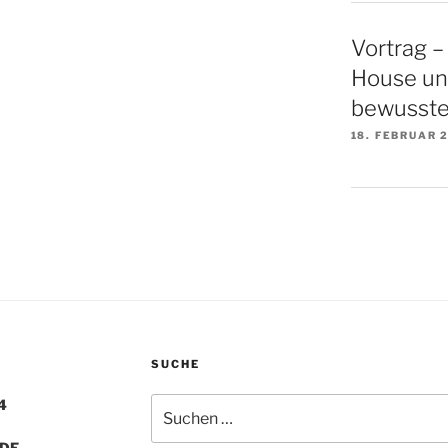
Vortrag –
House un
bewusste
18. FEBRUAR 
SUCHE
Suchen
4
nach:
.DE