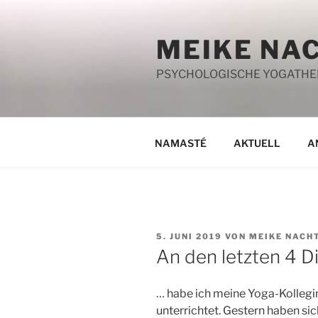
Zum
Inhalt
MEIKE NA
springen
PSYCHOLOGISCHE YOGATHERA
NAMASTÉ
AKTUELL
A
VERÖFFENTLICHT
5. JUNI 2019
VON
MEIKE NACH
AM
An den letzten 4 
… habe ich meine Yoga-Kollegin
unterrichtet. Gestern haben sic