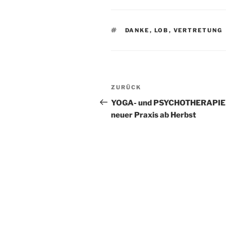
SCHLAGWÖRTER
DANKE
,
LOB
,
VERTRETUNG
Beitragsnavigation
Vorheriger
ZURÜCK
Beitrag
YOGA- und PSYCHOTHERAPIE 
neuer Praxis ab Herbst