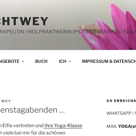
CHTWEY
PEUTIN / HEILPRAKTIKERIN (PSYCHOTHERAPIE) / YOG
NGEBOTE
BUCH
ICH
IMPRESSUM & DATENSC
SO ERREICHS
TWEY
Dienstagabenden …
WHATSAPP /
 Elfie vertreten und
ihre Yoga-Klasse
MAIL
YOGA(a
h viele bei mir für die schönen