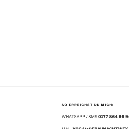
SO ERREICHST DU MICH:
WHATSAPP / SMS
0177 864 66 9
MAIL
YOGA(at)FRAUNACHTWEY