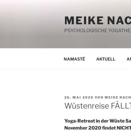
Zum
Inhalt
MEIKE NA
springen
PSYCHOLOGISCHE YOGATHERA
NAMASTÉ
AKTUELL
A
VERÖFFENTLICHT
26. MAI 2020
VON
MEIKE NAC
AM
Wüstenreise FÄLL
Yoga-Retreat in der Wüste Sa
November 2020 findet NICHT 