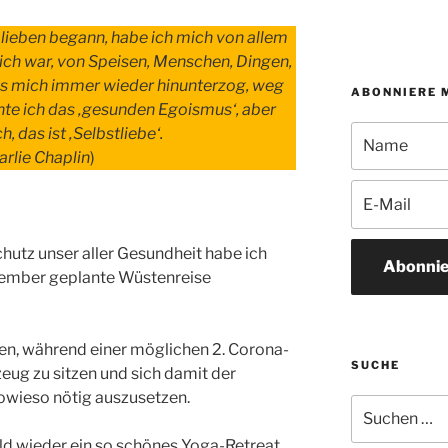
u lieben begann, habe ich mich von allem
mich war, von Speisen, Menschen, Dingen,
as mich immer wieder hinunterzog, weg
ABONNIERE 
nte ich das ‚gesunden Egoismus‘, aber
h, das ist ‚Selbstliebe‘.
arlie Chaplin
)
Schutz unser aller Gesundheit habe ich
Abonnie
vember geplante Wüstenreise
, während einer möglichen 2. Corona-
SUCHE
eug zu sitzen und sich damit der
owieso nötig auszusetzen.
Suchen
nach:
bald wieder ein so schönes Yoga-Retreat