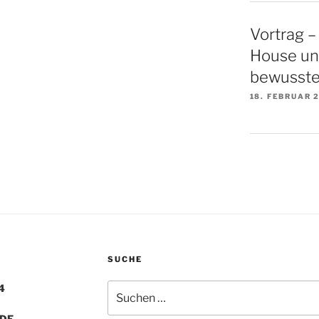
Vortrag –
House un
bewusste
18. FEBRUAR 
SUCHE
Suchen
4
nach:
.DE