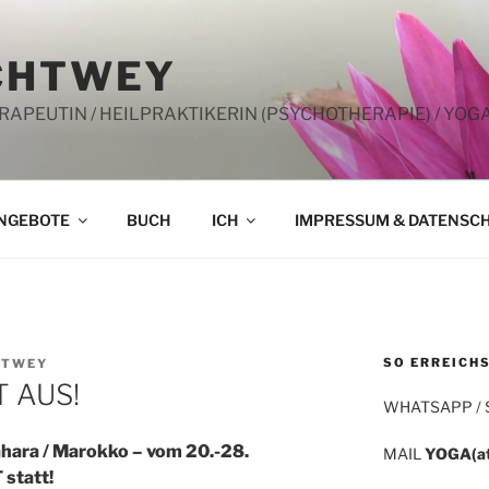
CHTWEY
PEUTIN / HEILPRAKTIKERIN (PSYCHOTHERAPIE) / YOG
NGEBOTE
BUCH
ICH
IMPRESSUM & DATENSC
SO ERREICHS
HTWEY
T AUS!
WHATSAPP /
hara / Marokko – vom 20.-28.
MAIL
YOGA(a
statt!