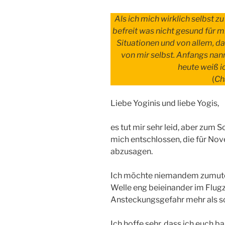
Als ich mich wirklich selbst z
befreit was nicht gesund für 
Situationen und von allem, d
von mir selbst. Anfangs nan
heute weiß ic
(
Ch
Liebe Yoginis und liebe Yogis,
es tut mir sehr leid, aber zum 
mich entschlossen, die für No
abzusagen.
Ich möchte niemandem zumuten
Welle eng beieinander im Flugz
Ansteckungsgefahr mehr als s
Ich hoffe sehr, dass ich euch 