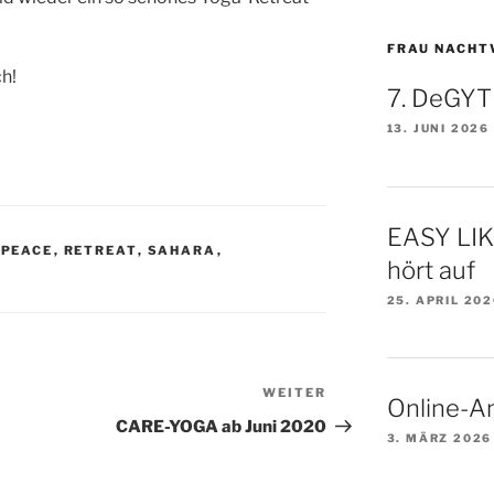
FRAU NACHT
ch!
7. DeGYT
13. JUNI 2026
EASY LI
,
PEACE
,
RETREAT
,
SAHARA
,
hört auf
25. APRIL 20
WEITER
Nächster
Online-A
Beitrag
CARE-YOGA ab Juni 2020
3. MÄRZ 2026