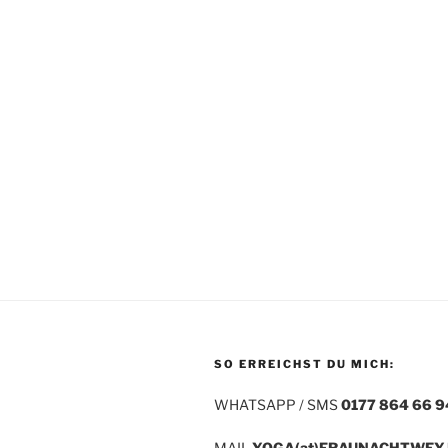
SO ERREICHST DU MICH:
WHATSAPP / SMS
0177 864 66 9
MAIL
YOGA(at)FRAUNACHTWEY