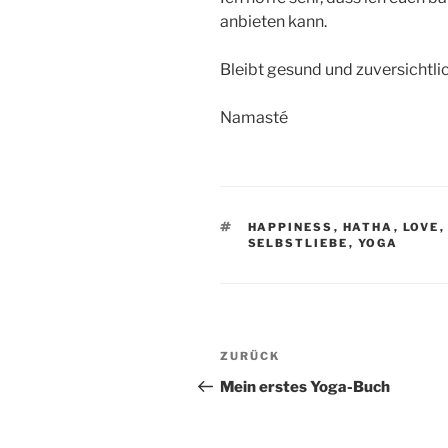
anbieten kann.
Bleibt gesund und zuversichtli
Namasté
SCHLAGWÖRTER
HAPPINESS
,
HATHA
,
LOVE
SELBSTLIEBE
,
YOGA
Beitragsnavigation
Vorheriger
ZURÜCK
Beitrag
Mein erstes Yoga-Buch